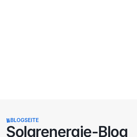
beim Kauf und der Installation Ihrer Wallbox.
Alles aus einer Hand & 
wartungsarm
Wir liefern, installieren und verbinden Ihre 
Wallbox mit PV-Anlage & Speicher – inkl. 
Anmeldung & Abnahme.
BLOGSEITE
Solarenergie-Blog 