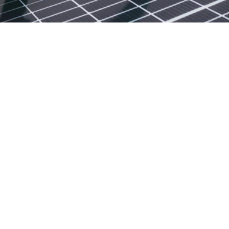
Ihre
Vorteile
mit
einer
Solpalux
Wallbox
Schneller laden
Laden Sie bis zu 10x schneller als an einer 
Haushaltssteckdose – mit sicherer Technik 
und hoher Effizienz.