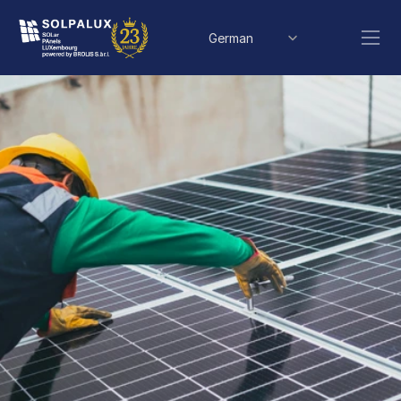
Select Language
German
Wallbox
in
Luxemburg
–
Ihr
E-Auto
sicher
&
günstig
zu
Hause
laden