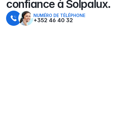
confiance à Solpalux.
NUMÉRO DE TÉLÉPHONE
+352 46 40 32
QUALITÉ & SERVICE
"L'installation s'est déroulée sans accroc et 
plus rapidement que prévu. Aujourd'hui, 
nous couvrons nous-mêmes presque 
l'intégralité de nos besoins en électricité."
PROPRIÉTAIRE D’UNE MAISON À ESCH