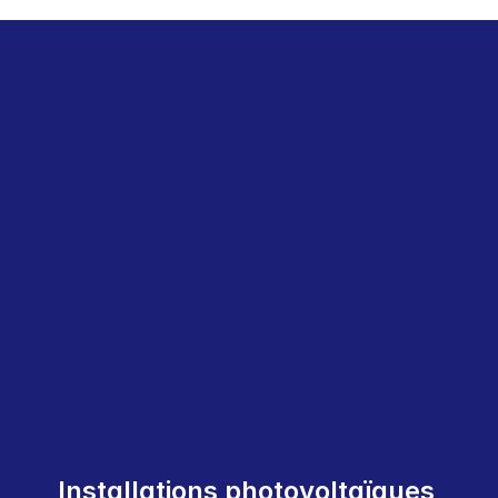
Votre chemin vers l’indépendance énergétique
Nos solutions
Avec Solpalux, vous bénéficiez de solutions 
énergétiques modernes, parfaitement adaptées à 
votre domicile ou à votre entreprise — efficaces, 
durables et éligibles aux aides.
Installations photovoltaïques