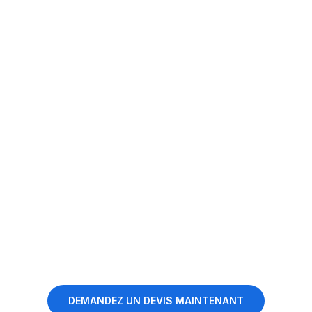
Planification et mise en œuvre
Maintenance et service
DEMANDEZ UN DEVIS MAINTENANT