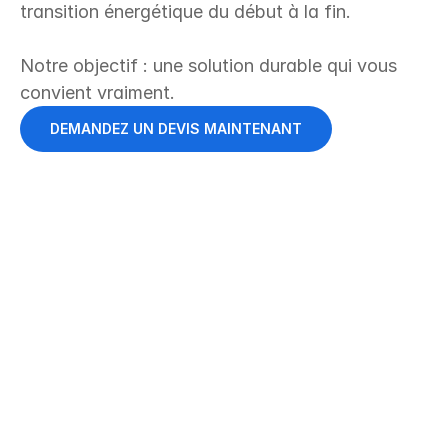
transition énergétique du début à la fin. 
Notre objectif : une solution durable qui vous 
convient vraiment.
DEMANDEZ UN DEVIS MAINTENANT
Service complet
Conseil, planification, autorisations et 
installation – le tout auprès d’un seul 
prestataire.