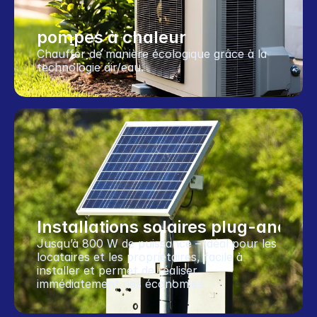
pompes à chaleur
Chauffer de manière écologique grâce à la 
technologie air/eau.
Installations solaires plug-and-pl
Jusqu’à 800 W de puissance – idéal pour les 
locataires et les propriétaires, facile à 
installer et permet de réaliser 
immédiatement des économies.